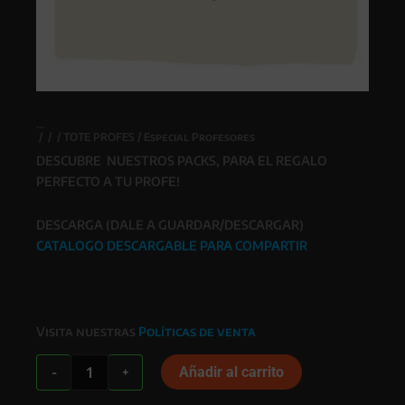
/
/
/
TOTE PROFES
/ Especial Profesores
DESCUBRE NUESTROS PACKS, PARA EL REGALO
PERFECTO A TU PROFE!
DESCARGA (DALE A GUARDAR/DESCARGAR)
CATALOGO DESCARGABLE PARA COMPARTIR
Visita nuestras
Políticas de venta
Especial
Añadir al carrito
-
+
Profesores
cantidad