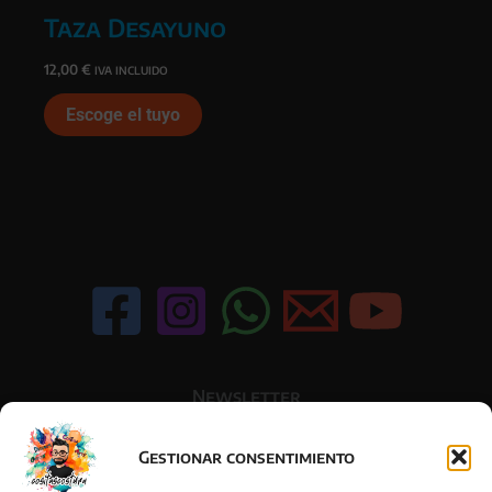
Taza Desayuno
12,00
€
IVA INCLUIDO
Escoge el tuyo
Newsletter
Gestionar consentimiento
Acepto la política de privacidad