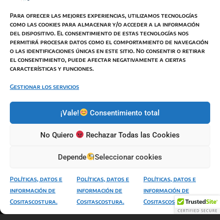
Para ofrecer las mejores experiencias, utilizamos tecnologías
como las cookies para almacenar y/o acceder a la información
del dispositivo. El consentimiento de estas tecnologías nos
permitirá procesar datos como el comportamiento de navegación
o las identificaciones únicas en este sitio. No consentir o retirar
BOTON DESISTIMIENTO
el consentimiento, puede afectar negativamente a ciertas
características y funciones.
Términos y Condiciones de Venta
Política de Privacidad
Gestionar los servicios
Política de Cookies
¡Vale!
Consentimiento total
Política de envíos
Responsabilidad de imagen y autor
No Quiero
Rechazar Todas las Cookies
Modificaciones de Términos
Depende
Seleccionar cookies
Políticas, datos e
Políticas, datos e
Políticas, datos e
información de
información de
información de
Todos los derechos © 2026 Bienvenidos a
Cositascostura.
Cositascostura.
Cositascostura.
Cositascostura | Funciona gracias a NereidaGV