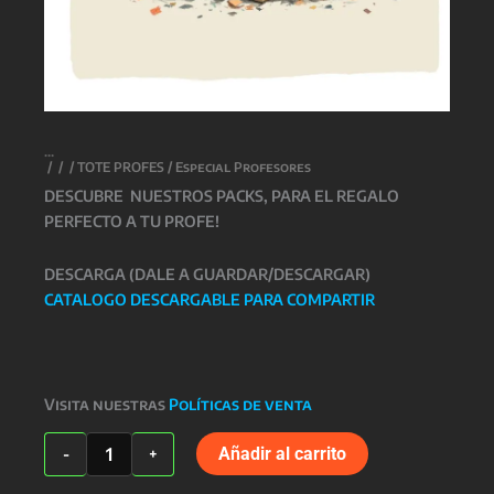
/
/
/
TOTE PROFES
/ Especial Profesores
DESCUBRE NUESTROS PACKS, PARA EL REGALO
PERFECTO A TU PROFE!
DESCARGA (DALE A GUARDAR/DESCARGAR)
CATALOGO DESCARGABLE PARA COMPARTIR
Visita nuestras
Políticas de venta
Especial
Añadir al carrito
-
+
Profesores
cantidad