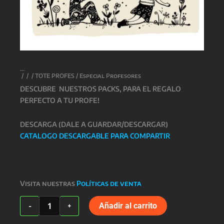
/
/
/
TOTE PROFES
/ Especial Profesores
DESCUBRE NUESTROS PACKS, PARA EL REGALO
PERFECTO A TU PROFE!
DESCARGA (DALE A GUARDAR/DESCARGAR)
CATALOGO DESCARGABLE PARA COMPARTIR
Visita nuestras
Políticas de venta
Especial
Añadir al carrito
-
+
Profesores
cantidad