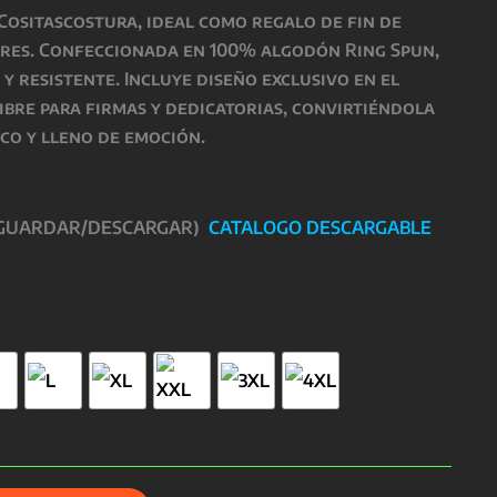
Cositascostura
, ideal como regalo de fin de
res. Confeccionada en 100% algodón Ring Spun,
 y resistente. Incluye diseño exclusivo en el
ibre para firmas y dedicatorias, convirtiéndola
co y lleno de emoción.
 GUARDAR/DESCARGAR)
CATALOGO DESCARGABLE