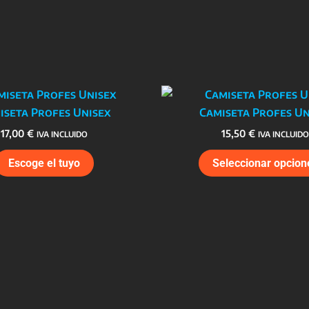
iseta Profes Unisex
Camiseta Profes Un
17,00
€
15,50
€
IVA INCLUIDO
IVA INCLUIDO
Este
Escoge el tuyo
Seleccionar opcion
producto
tiene
múltiples
variantes.
Las
opciones
se
pueden