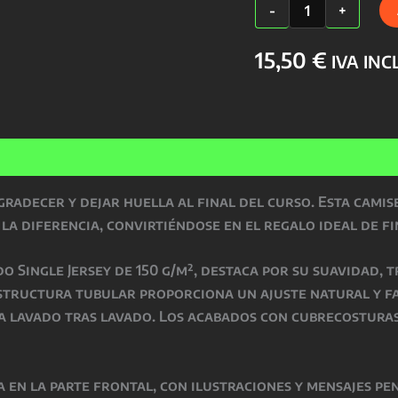
Camiseta
-
+
Profes
Unisex
cantidad
15,50
€
IVA INC
nes (0)
radecer y dejar huella al final del curso. Esta camis
a diferencia, convirtiéndose en el regalo ideal de fi
 Single Jersey de 150 g/m², destaca por su suavidad, t
estructura tubular proporciona un ajuste natural y 
ma lavado tras lavado. Los acabados con cubrecosturas
a en la parte frontal, con ilustraciones y mensajes pe