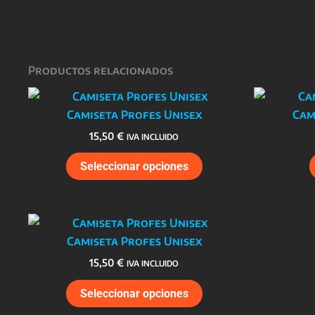
Productos relacionados
Camiseta Profes Unisex
Cam
15,50
€
IVA INCLUIDO
Este
Seleccionar opciones
producto
tiene
múltiples
variantes.
Camiseta Profes Unisex
Las
15,50
€
IVA INCLUIDO
opciones
Este
se
Seleccionar opciones
producto
pueden