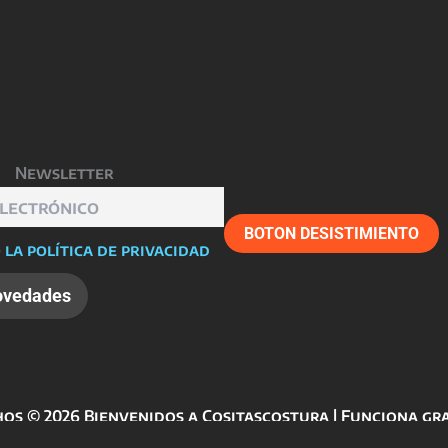
elegir
en
la
página
de
producto
Newsletter
BOTON DESISTIMIENTO
 la política de privacidad
os © 2026 Bienvenidos a Cositascostura | Funciona gr