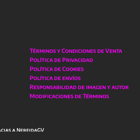
elegir
elegir
en
en
la
la
página
página
de
de
producto
producto
Términos y Condiciones de Venta
Política de Privacidad
Política de Cookies
Política de envíos
Responsabilidad de imagen y autor
Modificaciones de Términos
acias a NereidaGV