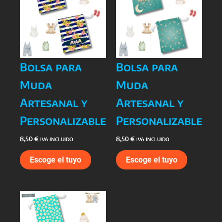
Bolsa para
Bolsa para
Muda
Muda
Artesanal y
Artesanal y
Personalizable
Personalizable
8,50
€
8,50
€
IVA INCLUIDO
IVA INCLUIDO
Escoge el tuyo
Escoge el tuyo