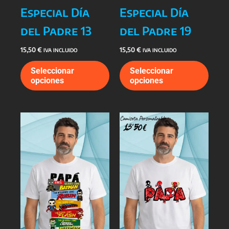
Especial Día
Especial Día
del Padre 13
del Padre 19
15,50
€
15,50
€
IVA INCLUIDO
IVA INCLUIDO
Este
Este
Seleccionar
Seleccionar
producto
prod
opciones
opciones
tiene
tiene
múltiples
múlti
variantes.
varia
Las
Las
opciones
opcio
se
se
pueden
pued
elegir
elegi
en
en
la
la
página
págin
de
de
producto
prod