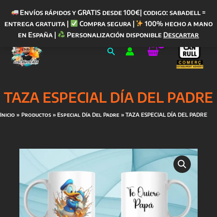
Envíos rápidos y GRATIS desde 100€| codigo: sabadell =
entrega gratuita |
Compra segura |
100% hecho a mano
Ir
en España |
Personalización disponible
Descartar
al
Buscar
contenido
TAZA ESPECIAL DÍA DEL PADRE
Inicio
Productos
Especial Día Del Padre
TAZA ESPECIAL DÍA DEL PADRE