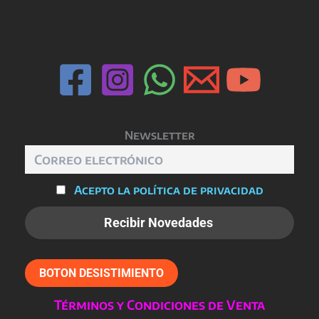
Las
opciones
se
pueden
elegir
en
la
página
Newsletter
de
producto
Acepto la política de privacidad
BOTON DESISTIMIENTO
Términos y Condiciones de Venta