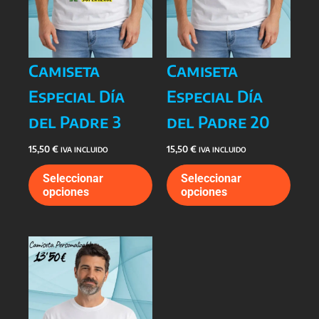
Camiseta
Camiseta
Especial Día
Especial Día
del Padre 3
del Padre 20
15,50
€
15,50
€
IVA INCLUIDO
IVA INCLUIDO
Este
Este
Seleccionar
Seleccionar
producto
prod
opciones
opciones
tiene
tiene
múltiples
múlti
variantes.
varia
Las
Las
opciones
opcio
se
se
pueden
pued
elegir
elegi