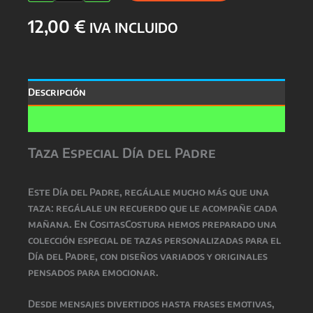
DÍA
12,00
€
DEL
IVA INCLUIDO
PADRE
cantidad
Descripción
Valoraciones (0)
Taza Especial Día del Padre
Este
Día del Padre
, regálale mucho más que una
taza: regálale un recuerdo que le acompañe cada
mañana. En CositasCostura hemos preparado una
colección especial de
tazas personalizadas para el
Día del Padre
, con diseños variados y originales
pensados para emocionar.
Desde mensajes divertidos hasta frases emotivas,