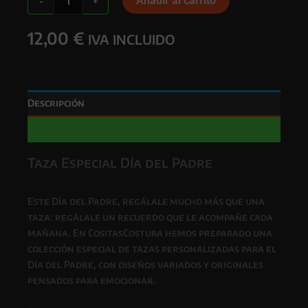
Añadir al carrito
-
+
ESPECIAL
DÍA
12,00
€
DEL
IVA INCLUIDO
PADRE
cantidad
Descripción
Valoraciones (0)
Taza Especial Día del Padre
Este
Día del Padre
, regálale mucho más que una
taza: regálale un recuerdo que le acompañe cada
mañana. En CositasCostura hemos preparado una
colección especial de
tazas personalizadas para el
Día del Padre
, con diseños variados y originales
pensados para emocionar.