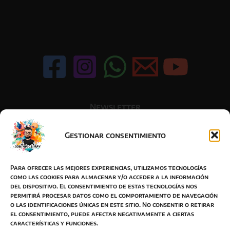
variantes.
Las
opciones
se
pueden
elegir
en
la
página
Newsletter
de
producto
Gestionar consentimiento
Acepto la política de privacidad
Para ofrecer las mejores experiencias, utilizamos tecnologías
como las cookies para almacenar y/o acceder a la información
del dispositivo. El consentimiento de estas tecnologías nos
permitirá procesar datos como el comportamiento de navegación
o las identificaciones únicas en este sitio. No consentir o retirar
BOTON DESISTIMIENTO
el consentimiento, puede afectar negativamente a ciertas
características y funciones.
Términos y Condiciones de Venta