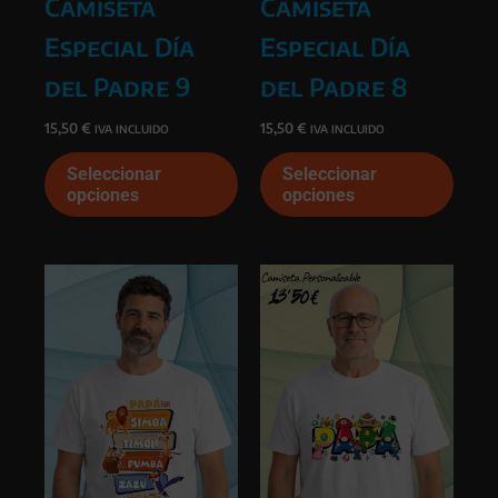
Camiseta
Camiseta
Especial Día
Especial Día
del Padre 9
del Padre 8
15,50
€
15,50
€
IVA INCLUIDO
IVA INCLUIDO
Este
Este
Seleccionar
Seleccionar
producto
prod
opciones
opciones
tiene
tiene
múltiples
múlti
variantes.
varia
Las
Las
opciones
opcio
se
se
pueden
pued
elegir
elegi
en
en
la
la
página
págin
de
de