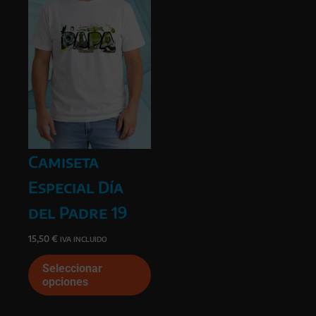
elegir
elegi
en
en
la
la
página
págin
de
de
producto
prod
Camiseta
Especial Día
del Padre 19
15,50
€
IVA INCLUIDO
Este
Seleccionar
producto
opciones
tiene
múltiples