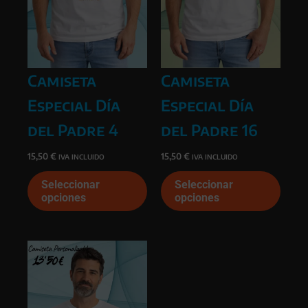
producto
prod
Camiseta
Camiseta
Especial Día
Especial Día
del Padre 4
del Padre 16
15,50
€
15,50
€
IVA INCLUIDO
IVA INCLUIDO
Este
Este
Seleccionar
Seleccionar
producto
prod
opciones
opciones
tiene
tiene
múltiples
múlti
variantes.
varia
Las
Las
opciones
opcio
se
se
pueden
pued