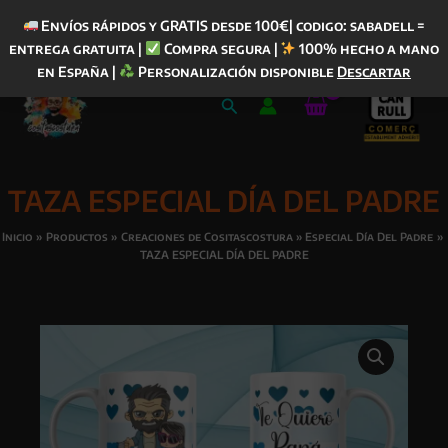
Envíos rápidos y GRATIS desde 100€| codigo: sabadell =
entrega gratuita |
Compra segura |
100% hecho a mano
Ir
en España |
Personalización disponible
Descartar
al
Buscar
contenido
TAZA ESPECIAL DÍA DEL PADRE
Inicio
Productos
Creaciones de Cositascostura
Especial Día Del Padre
TAZA ESPECIAL DÍA DEL PADRE