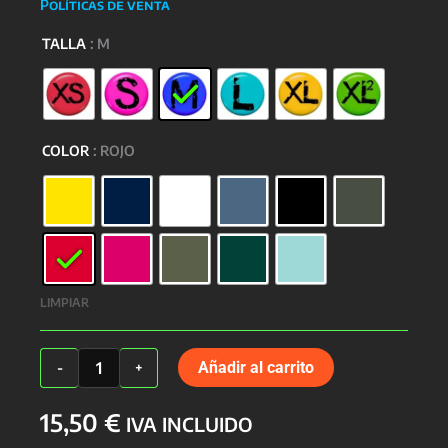
Políticas de venta
TALLA
: M
COLOR
: ROJO
LIMPIAR
Camiseta
Añadir al carrito
-
+
Colección
Verano
15,50
€
Cocodrilo
IVA INCLUIDO
cantidad