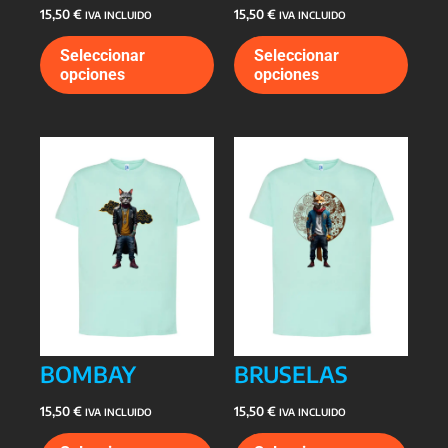
15,50
€
15,50
€
IVA INCLUIDO
IVA INCLUIDO
Este
Este
Seleccionar
Seleccionar
producto
prod
opciones
opciones
tiene
tiene
múltiples
múlti
variantes.
varia
Las
Las
opciones
opcio
se
se
pueden
pued
elegir
elegi
en
en
la
la
página
págin
de
de
producto
prod
BOMBAY
BRUSELAS
15,50
€
15,50
€
IVA INCLUIDO
IVA INCLUIDO
Este
Este