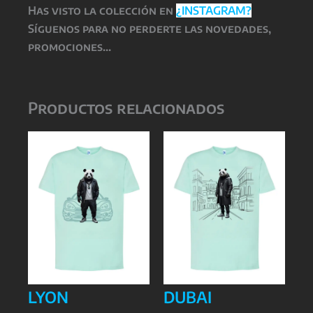
Has visto la colección en
¿INSTAGRAM?
Síguenos para no perderte las novedades,
promociones…
Productos relacionados
LYON
DUBAI