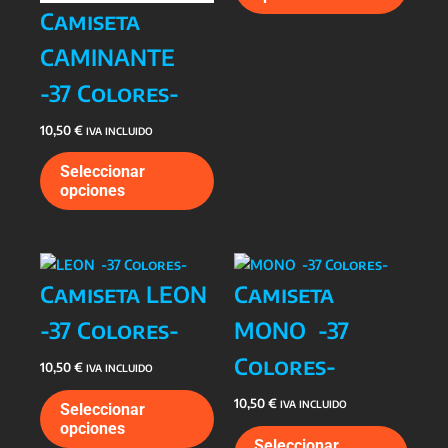
tiene
Camiseta
múlti
varia
CAMINANTE
Las
-37 Colores-
opcio
se
10,50
€
IVA INCLUIDO
pued
Este
elegi
Seleccionar
producto
en
opciones
tiene
la
múltiples
págin
variantes.
de
Las
prod
Camiseta LEON
Camiseta
opciones
se
-37 Colores-
MONO -37
pueden
Colores-
elegir
10,50
€
IVA INCLUIDO
en
Este
10,50
€
IVA INCLUIDO
la
Seleccionar
producto
opciones
Este
página
tiene
Seleccionar