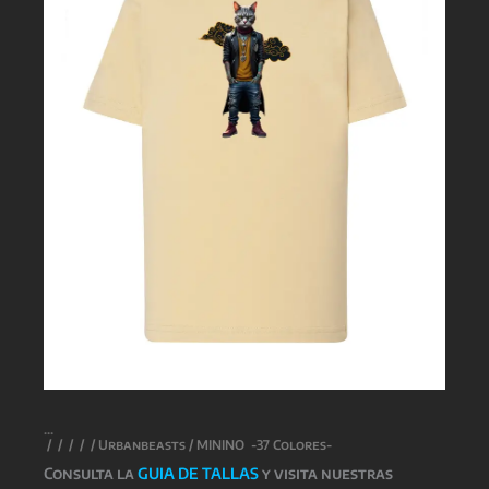
/
/
/
/
/
Urbanbeasts
/ MININO -37 Colores-
Consulta la
GUIA DE TALLAS
y visita nuestras