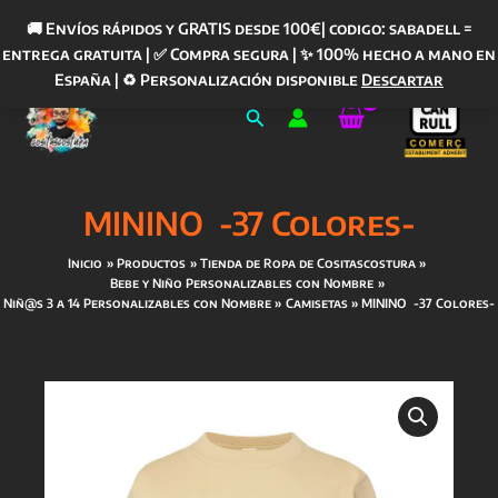
🚚 Envíos rápidos y GRATIS desde 100€| codigo: sabadell =
entrega gratuita | ✅ Compra segura | ✨ 100% hecho a mano en
Ir
España | ♻️ Personalización disponible
Descartar
al
Buscar
contenido
MININO -37 Colores-
Inicio
Productos
Tienda de Ropa de Cositascostura
Bebe y Niño Personalizables con Nombre
Niñ@s 3 a 14 Personalizables con Nombre
Camisetas
MININO -37 Colores-