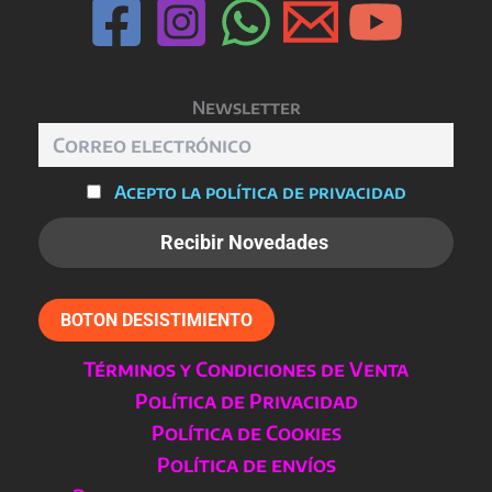
elegir
en
la
página
Newsletter
de
producto
Acepto la política de privacidad
BOTON DESISTIMIENTO
Términos y Condiciones de Venta
Política de Privacidad
Política de Cookies
Política de envíos