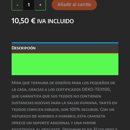
MININO
Añadir al carrito
-
+
-37
Colores-
10,50
€
cantidad
IVA INCLUIDO
Descripción
Información adicional
Valoraciones (0)
Mira que ternura de diseños para los pequeños de
la casa, gracias a los certificados OEKO-TEX100,
que garantiza que sus tejidos no contienen
sustancias nocivas para la salud humana, tanto en
tejidos como en dibujos, son 100% seguros. Con un
refuerzo de hombro a hombro, esta camiseta
ofrece un soporte adicional y una mayor
resistencia al desgaste. Disponibles en 37 colores y