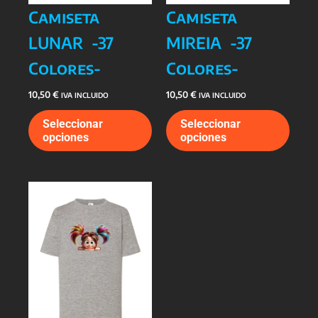
producto
prod
Camiseta
Camiseta
LUNAR -37
MIREIA -37
Colores-
Colores-
10,50
€
10,50
€
IVA INCLUIDO
IVA INCLUIDO
Este
Este
Seleccionar
Seleccionar
producto
prod
opciones
opciones
tiene
tiene
múltiples
múlti
variantes.
varia
Las
Las
opciones
opcio
se
se
pueden
pued
elegir
elegi
en
en
la
la
página
págin