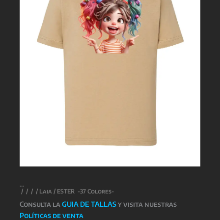
/
/
/
/
Laia
/ ESTER -37 Colores-
Consulta la
GUIA DE TALLAS
y visita nuestras
Políticas de venta