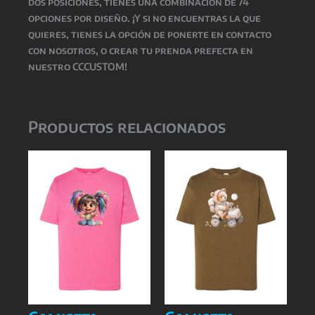
dos posiciones, tienes una combinacion de 74
opciones por diseño. ¡Y si no encuentras la que
quieres, tienes la opción de ponerte en contacto
con nosotros, o crear tu prenda prefecta en
nuestro CCCUSTOM!
Productos relacionados