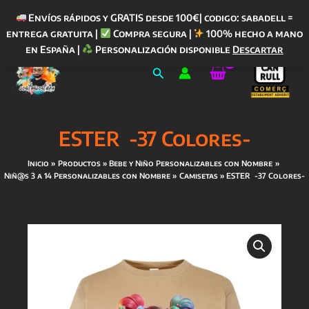
Envíos rápidos y GRATIS desde 100€| codigo: sabadell =
entrega gratuita |
Compra segura |
100% hecho a mano
Ir
en España |
Personalización disponible
Descartar
al
Buscar
contenido
ESTER -37 Colores-
Inicio
Productos
Bebe y Niño Personalizables con Nombre
Niñ@s 3 a 14 Personalizables con Nombre
Camisetas
ESTER -37 Colores-