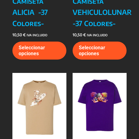
Camiseta
Camiseta
ALICIA -37
VEHICULOLUNAR
Colores-
-37 Colores-
10,50
€
10,50
€
IVA INCLUIDO
IVA INCLUIDO
Este
Este
Seleccionar
Seleccionar
producto
prod
opciones
opciones
tiene
tiene
múltiples
múlti
variantes.
varia
Las
Las
opciones
opcio
se
se
pueden
pued
elegir
elegi
en
en
la
la
página
págin
de
de