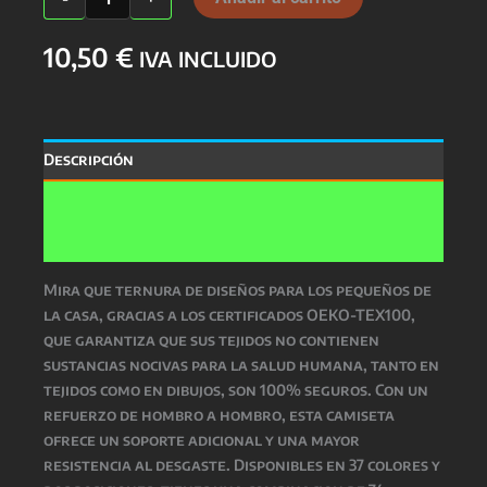
-37
Colores-
10,50
€
cantidad
IVA INCLUIDO
Descripción
Información adicional
Valoraciones (0)
Mira que ternura de diseños para los pequeños de
la casa, gracias a los certificados OEKO-TEX100,
que garantiza que sus tejidos no contienen
sustancias nocivas para la salud humana, tanto en
tejidos como en dibujos, son 100% seguros. Con un
refuerzo de hombro a hombro, esta camiseta
ofrece un soporte adicional y una mayor
resistencia al desgaste. Disponibles en 37 colores y