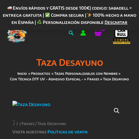
Envíos rápidos y GRATIS desde 100€| codigo: sabadell =
entrega gratuita |
Compra segura |
100% hecho a mano
Ir
en España |
Personalización disponible
Descartar
al
Buscar
contenido
Taza Desayuno
Inicio
Productos
Tazas Personalizables con Nombre
Con Técnica DTF UV - Adhesivo Especial.-
Frases
Taza Desayuno
/
/
/
Frases
/ Taza Desayuno
Visita nuestras
Políticas de venta