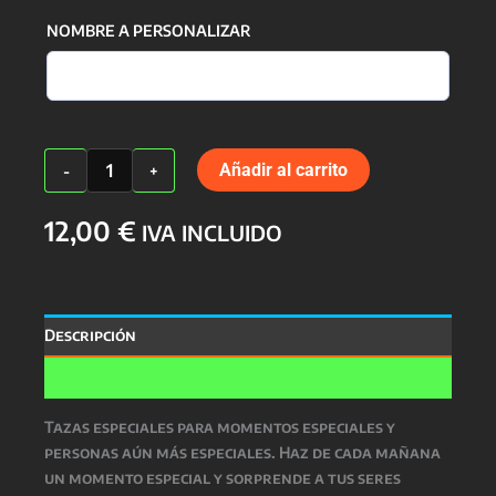
NOMBRE A PERSONALIZAR
Taza
Añadir al carrito
-
+
Desayuno
cantidad
12,00
€
IVA INCLUIDO
Descripción
Valoraciones (0)
Tazas especiales para momentos especiales y
personas aún más especiales. Haz de cada mañana
un momento especial y sorprende a tus seres