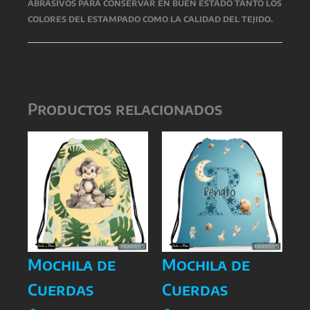
abrasivos para conservar en buen estado tanto los
colores del estampado como la calidad del tejido.
Productos relacionados
Mochila de
Mochila de
Cuerdas
Cuerdas