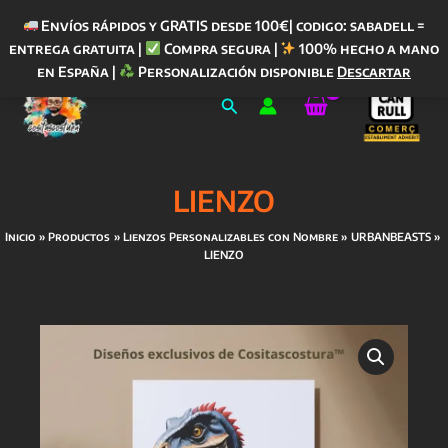
Envíos rápidos y GRATIS desde 100€| codigo: sabadell =
entrega gratuita |
Compra segura |
100% hecho a mano
Ir
en España |
Personalización disponible
Descartar
al
Buscar
contenido
LIENZO
Inicio
Productos
Lienzos Personalizables con Nombre
URBANBEASTS
LIENZO