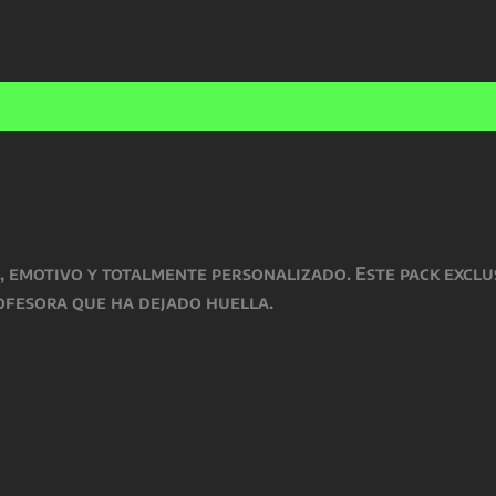
preci
origi
nes (0)
era:
74,00 
, emotivo y totalmente personalizado. Este pack exclu
ofesora que ha dejado huella.