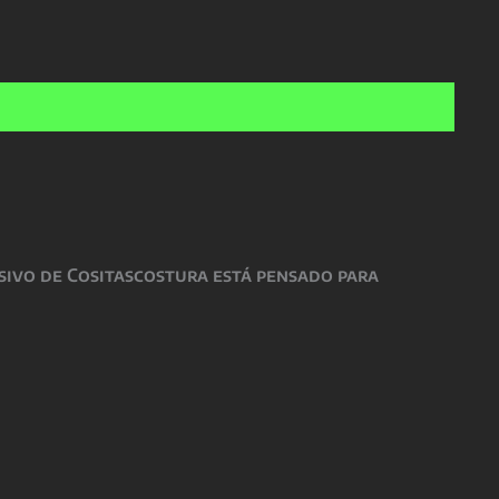
o
precio
nal
actual
es:
€.
69,00 €.
sivo de Cositascostura está pensado para