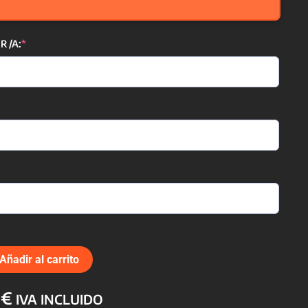
(required)
 /A:
*
Añadir al carrito
El
0
€
IVA INCLUIDO