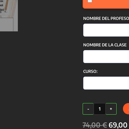
NOMBRE DEL PROFESOR
NOMBRE DE LA CLASE
CURSO:
PACK
-
+
A++
(5
El
productos)
74,00
€
69,0
cantidad