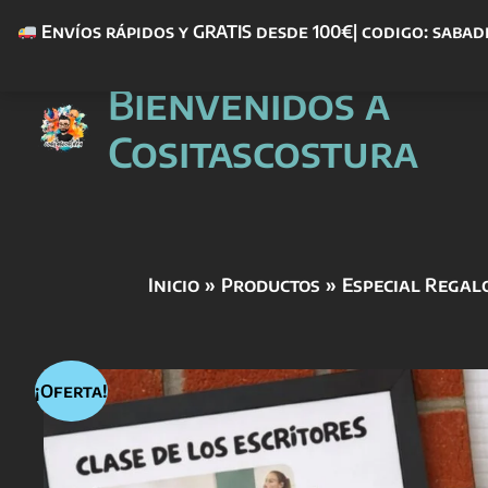
Envíos rápidos y GRATIS desde 100€| codigo: sabad
Ir
Bienvenidos a
al
contenido
Cositascostura
Inicio
Productos
Especial Regal
¡Oferta!