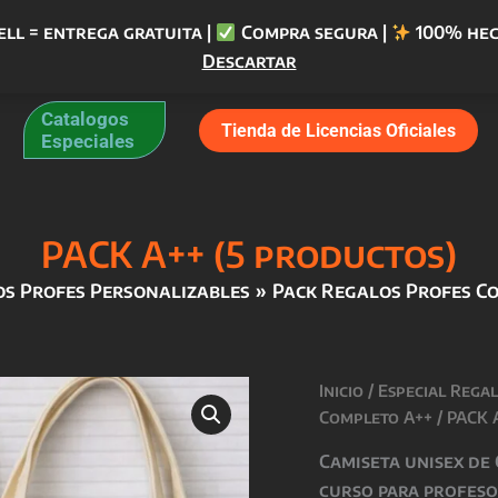
ell = entrega gratuita |
Compra segura |
100% hec
Descartar
Catalogos
Tienda de Licencias Oficiales
Especiales
PACK A++ (5 productos)
os Profes Personalizables
Pack Regalos Profes C
Inicio
/
Especial Rega
Completo A++
/ PACK 
Camiseta unisex de
curso para profeso