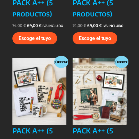
PACK A++ (5
PACK A++ (5
productos)
productos)
El
El
El
El
74,00
€
69,00
€
74,00
€
69,00
€
IVA INCLUIDO
IVA INCLUIDO
precio
precio
precio
precio
Este
Este
original
actual
original
actual
Escoge el tuyo
Escoge el tuyo
era:
es:
era:
es:
producto
producto
74,00 €.
69,00 €.
74,00 €.
69,00 €.
tiene
tiene
múltiples
múltiples
variantes.
variantes
¡Oferta!
¡Oferta!
Las
Las
opciones
opciones
se
se
pueden
pueden
elegir
elegir
en
en
la
la
página
página
de
de
PACK A++ (5
PACK A++ (5
producto
producto