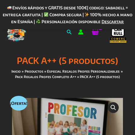
Envíos rápidos y GRATIS desde 100€| codigo: sabadell =
entrega gratuita |
Compra segura |
100% hecho a mano
Ir
en España |
Personalización disponible
Descartar
al
Buscar
contenido
PACK A++ (5 productos)
Inicio
Productos
Especial Regalos Profes Personalizables
Pack Regalos Profes Completo A++
PACK A++ (5 productos)
¡Oferta!