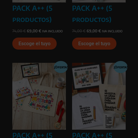
PACK A++ (5
PACK A++ (5
productos)
productos)
El
El
El
El
74,00
€
69,00
€
74,00
€
69,00
€
IVA INCLUIDO
IVA INCLUIDO
precio
precio
precio
precio
Este
Este
original
actual
original
actual
Escoge el tuyo
Escoge el tuyo
era:
es:
era:
es:
producto
producto
74,00 €.
69,00 €.
74,00 €.
69,00 €.
tiene
tiene
múltiples
múltiples
variantes.
variantes
¡Oferta!
¡Oferta!
Las
Las
opciones
opciones
se
se
pueden
pueden
elegir
elegir
en
en
la
la
página
página
de
de
PACK A++ (5
PACK A++ (5
producto
producto