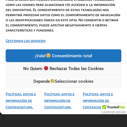
como las cookies para almacenar y/o acceder a la información
del dispositivo. El consentimiento de estas tecnologías nos
permitirá procesar datos como el comportamiento de navegación
o las identificaciones únicas en este sitio. No consentir o retirar
BOTON DESISTIMIENTO
el consentimiento, puede afectar negativamente a ciertas
características y funciones.
Términos y Condiciones de Venta
Política de Privacidad
Gestionar los servicios
Política de Cookies
¡Vale!
Consentimiento total
Política de envíos
Responsabilidad de imagen y autor
No Quiero
Rechazar Todas las Cookies
Modificaciones de Términos
Depende
Seleccionar cookies
Políticas, datos e
Políticas, datos e
Políticas, datos e
información de
información de
información de
Todos los derechos © 2026 Bienvenidos a
Cositascostura.
Cositascostura.
Cositascostura.
Cositascostura | Funciona gracias a NereidaGV