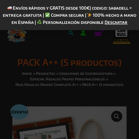
Envíos rápidos y GRATIS desde 100€| codigo: sabadell =
entrega gratuita |
Compra segura |
100% hecho a mano
Ir
en España |
Personalización disponible
Descartar
al
Buscar
contenido
PACK A++ (5 productos)
Inicio
Productos
Creaciones de Cositascostura
Especial Regalos Profes Personalizables
Pack Regalos Profes Completo A++
PACK A++ (5 productos)
¡Oferta!