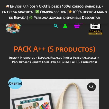
Envíos rápidos y GRATIS desde 100€| codigo: sabadell =
entrega gratuita |
Compra segura |
100% hecho a mano
Ir
en España |
Personalización disponible
Descartar
al
Buscar
contenido
PACK A++ (5 productos)
Inicio
Productos
Especial Regalos Profes Personalizables
Pack Regalos Profes Completo A++
PACK A++ (5 productos)
¡Oferta!