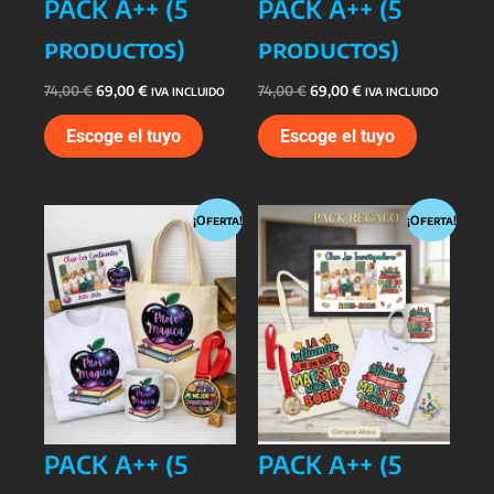
PACK A++ (5
PACK A++ (5
productos)
productos)
El
El
El
El
74,00
€
69,00
€
74,00
€
69,00
€
IVA INCLUIDO
IVA INCLUIDO
precio
precio
precio
precio
Este
Este
original
actual
original
actual
Escoge el tuyo
Escoge el tuyo
era:
es:
era:
es:
producto
producto
74,00 €.
69,00 €.
74,00 €.
69,00 €.
tiene
tiene
múltiples
múltiples
variantes.
variantes
¡Oferta!
¡Oferta!
Las
Las
opciones
opciones
se
se
pueden
pueden
elegir
elegir
en
en
la
la
página
página
de
de
PACK A++ (5
PACK A++ (5
producto
producto