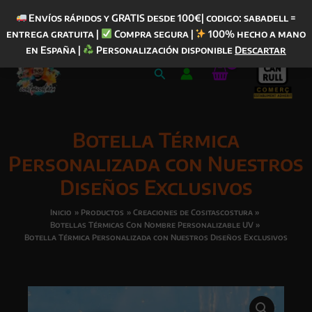
Envíos rápidos y GRATIS desde 100€| codigo: sabadell =
entrega gratuita |
Compra segura |
100% hecho a mano
Ir
en España |
Personalización disponible
Descartar
al
Buscar
contenido
Botella Térmica
Personalizada con Nuestros
Diseños Exclusivos
Inicio
Productos
Creaciones de Cositascostura
Botellas Térmicas Con Nombre Personalizable UV
Botella Térmica Personalizada con Nuestros Diseños Exclusivos