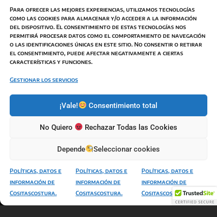
Para ofrecer las mejores experiencias, utilizamos tecnologías
como las cookies para almacenar y/o acceder a la información
del dispositivo. El consentimiento de estas tecnologías nos
permitirá procesar datos como el comportamiento de navegación
o las identificaciones únicas en este sitio. No consentir o retirar
BOTON DESISTIMIENTO
el consentimiento, puede afectar negativamente a ciertas
características y funciones.
Términos y Condiciones de Venta
Política de Privacidad
Gestionar los servicios
Política de Cookies
¡Vale!
Consentimiento total
Política de envíos
Responsabilidad de imagen y autor
No Quiero
Rechazar Todas las Cookies
Modificaciones de Términos
Depende
Seleccionar cookies
Políticas, datos e
Políticas, datos e
Políticas, datos e
información de
información de
información de
Todos los derechos © 2026 Bienvenidos a
Cositascostura.
Cositascostura.
Cositascostura.
Cositascostura | Funciona gracias a NereidaGV