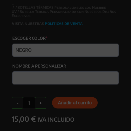
/
/
BOTELLAS TÉRMICAS Personalizables con Nombre
UV
/ Botella Térmica Personalizada con Nuestros Diseños
Exclusivos
Visita nuestras
Políticas de venta
(required)
ESCOGER COLOR
*
NOMBRE A PERSONALIZAR
Botella
Añadir al carrito
-
+
Térmica
Personalizada
15,00
€
con
IVA INCLUIDO
Nuestros
Diseños