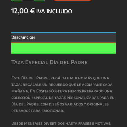
DÍA
12,00
€
DEL
IVA INCLUIDO
PADRE
cantidad
Descripción
Valoraciones (0)
Taza Especial Día del Padre
Este
Día del Padre
, regálale mucho más que una
taza: regálale un recuerdo que le acompañe cada
mañana. En CositasCostura hemos preparado una
colección especial de
tazas personalizadas para el
Día del Padre
, con diseños variados y originales
pensados para emocionar.
Desde mensajes divertidos hasta frases emotivas,