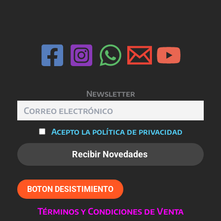
Las
opciones
se
pueden
elegir
en
la
página
Newsletter
de
producto
Acepto la política de privacidad
BOTON DESISTIMIENTO
Términos y Condiciones de Venta