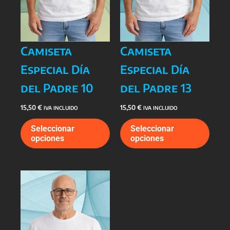
Camiseta
Camiseta
Especial Día
Especial Día
del Padre 10
del Padre 13
15,50
€
15,50
€
IVA INCLUIDO
IVA INCLUIDO
Este
Este
Seleccionar
Seleccionar
producto
prod
opciones
opciones
tiene
tiene
múltiples
múlti
variantes.
varia
Las
Las
opciones
opcio
se
se
pueden
pued
elegir
elegi