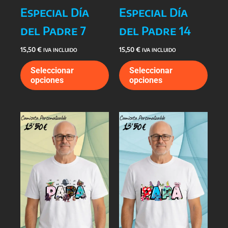
Especial Día
Especial Día
del Padre 7
del Padre 14
15,50
€
15,50
€
IVA INCLUIDO
IVA INCLUIDO
Este
Este
Seleccionar
Seleccionar
producto
prod
opciones
opciones
tiene
tiene
múltiples
múlti
variantes.
varia
Las
Las
opciones
opcio
se
se
pueden
pued
elegir
elegi
en
en
la
la
página
págin
de
de
producto
prod