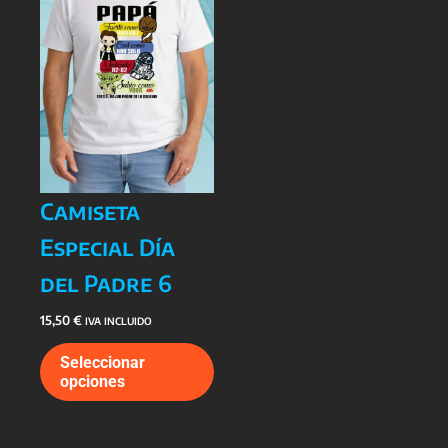
en
en
la
la
página
págin
de
de
producto
prod
Camiseta
Especial Día
del Padre 6
15,50
€
IVA INCLUIDO
Este
Seleccionar
producto
opciones
tiene
múltiples
variantes.