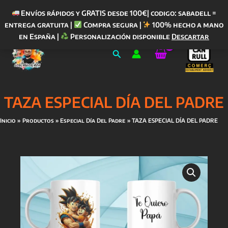
Envíos rápidos y GRATIS desde 100€| codigo: sabadell =
entrega gratuita |
Compra segura |
100% hecho a mano
Ir
en España |
Personalización disponible
Descartar
al
Buscar
contenido
TAZA ESPECIAL DÍA DEL PADRE
Inicio
Productos
Especial Día Del Padre
TAZA ESPECIAL DÍA DEL PADRE