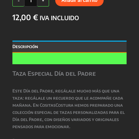
Añadir al carrito
-
+
ESPECIAL
DÍA
12,00
€
DEL
IVA INCLUIDO
PADRE
cantidad
Descripción
Valoraciones (0)
Taza Especial Día del Padre
Este
Día del Padre
, regálale mucho más que una
taza: regálale un recuerdo que le acompañe cada
mañana. En CositasCostura hemos preparado una
colección especial de
tazas personalizadas para el
Día del Padre
, con diseños variados y originales
pensados para emocionar.