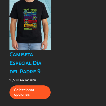
elegir
elegi
en
en
la
la
página
págin
de
de
producto
prod
Camiseta
Especial Día
del Padre 9
15,50
€
IVA INCLUIDO
Este
Seleccionar
producto
opciones
tiene
múltiples