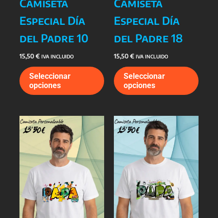
Camiseta
Camiseta
Especial Día
Especial Día
del Padre 10
del Padre 18
15,50
€
15,50
€
IVA INCLUIDO
IVA INCLUIDO
Este
Este
Seleccionar
Seleccionar
producto
prod
opciones
opciones
tiene
tiene
múltiples
múlti
variantes.
varia
Las
Las
opciones
opcio
se
se
pueden
pued
elegir
elegi
en
en
la
la
página
págin
de
de