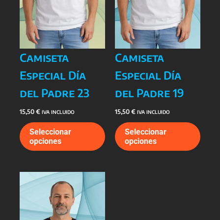
producto
prod
Camiseta
Camiseta
Especial Día
Especial Día
del Padre 23
del Padre 19
15,50
€
15,50
€
IVA INCLUIDO
IVA INCLUIDO
Este
Este
Seleccionar
Seleccionar
producto
prod
opciones
opciones
tiene
tiene
múltiples
múlti
variantes.
varia
Las
Las
opciones
opcio
se
se
pueden
pued