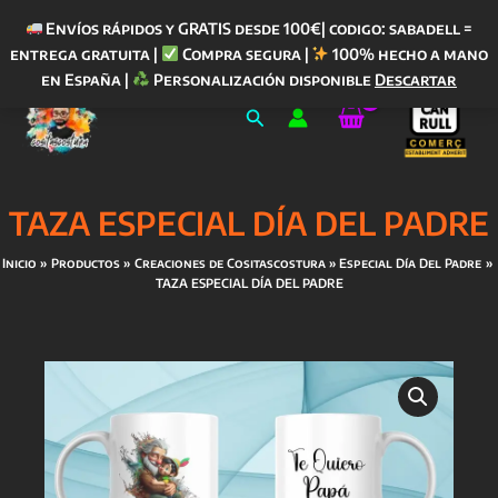
Envíos rápidos y GRATIS desde 100€| codigo: sabadell =
entrega gratuita |
Compra segura |
100% hecho a mano
Ir
en España |
Personalización disponible
Descartar
al
Buscar
contenido
TAZA ESPECIAL DÍA DEL PADRE
Inicio
Productos
Creaciones de Cositascostura
Especial Día Del Padre
TAZA ESPECIAL DÍA DEL PADRE